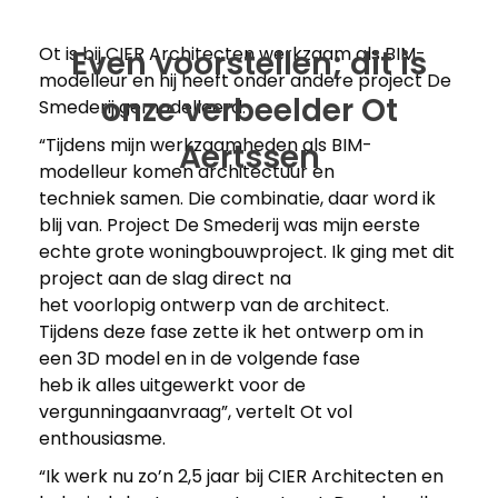
Ot is bij CIER Architecten werkzaam als BIM-
Even voorstellen; dit is
modelleur en hij heeft onder andere project De
onze verbeelder Ot
Smederij gemodelleerd.
“Tijdens mijn werkzaamheden als BIM-
Aertssen
modelleur komen architectuur en
techniek samen. Die combinatie, daar word ik
blij van. Project De Smederij was mijn eerste
echte grote woningbouwproject. Ik ging met dit
project aan de slag direct na
het voorlopig ontwerp van de architect.
Tijdens deze fase zette ik het ontwerp om in
een 3D model en in de volgende fase
heb ik alles uitgewerkt voor de
vergunningaanvraag”, vertelt Ot vol
enthousiasme.
“Ik werk nu zo’n 2,5 jaar bij CIER Architecten en