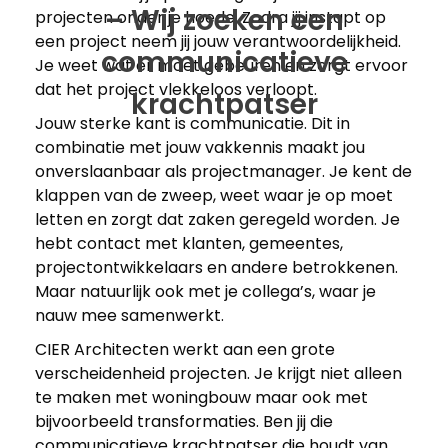
– Wij zoeken een
projecten onder je hoede. Zodra jij instapt op
een project neem jij jouw verantwoordelijkheid.
communicatieve
Je weet wat er moet gebeuren en zorgt ervoor
dat het project vlekkeloos verloopt.
krachtpatser
Jouw sterke kant is communicatie. Dit in
combinatie met jouw vakkennis maakt jou
onverslaanbaar als projectmanager. Je kent de
klappen van de zweep, weet waar je op moet
letten en zorgt dat zaken geregeld worden. Je
hebt contact met klanten, gemeentes,
projectontwikkelaars en andere betrokkenen.
Maar natuurlijk ook met je collega’s, waar je
nauw mee samenwerkt.
CIER Architecten werkt aan een grote
verscheidenheid projecten. Je krijgt niet alleen
te maken met woningbouw maar ook met
bijvoorbeeld transformaties. Ben jij die
communicatieve krachtpatser die houdt van