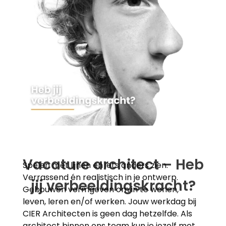
Vacature architect – Heb
Spelen met lijnen en iets anders zien.
Verrassend én realistisch in je ontwerp.
jij verbeeldingskracht?
Gebouwen vormgeven om in te wonen,
leven, leren en/of werken. Jouw werkdag bij
CIER Architecten is geen dag hetzelfde. Als
architect binnen ons team kun je jezelf met