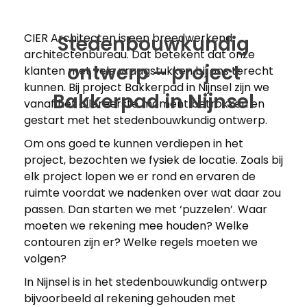
CIER Architecten is een breedwerkend
Stedenbouwkundig
architectenbureau. Dat betekent dat onze
ontwerp – project
klanten met vele vraagstukken bij ons terecht
kunnen. Bij project Bakkerpad in Nijnsel zijn we
Bakkerpad in Nijnsel
vanaf het allereerste moment betrokken en
gestart met het stedenbouwkundig ontwerp.
Om ons goed te kunnen verdiepen in het
project, bezochten we fysiek de locatie. Zoals bij
elk project lopen we er rond en ervaren de
ruimte voordat we nadenken over wat daar zou
passen. Dan starten we met ‘puzzelen’. Waar
moeten we rekening mee houden? Welke
contouren zijn er? Welke regels moeten we
volgen?
In Nijnsel is in het stedenbouwkundig ontwerp
bijvoorbeeld al rekening gehouden met