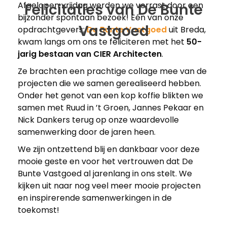
Afgelopen vrijdag werden we verrast door een
Felicitaties van De Bunte
bijzonder spontaan bezoek! Eén van onze
Vastgoed
opdrachtgevers;
De Bunte Vastgoed
uit Breda,
kwam langs om ons te feliciteren met het
50-
jarig bestaan van CIER Architecten
.
Ze brachten een prachtige collage mee van de
projecten die we samen gerealiseerd hebben.
Onder het genot van een kop koffie blikten we
samen met Ruud in ’t Groen, Jannes Pekaar en
Nick Dankers terug op onze waardevolle
samenwerking door de jaren heen.
We zijn ontzettend blij en dankbaar voor deze
mooie geste en voor het vertrouwen dat De
Bunte Vastgoed al jarenlang in ons stelt. We
kijken uit naar nog veel meer mooie projecten
en inspirerende samenwerkingen in de
toekomst!