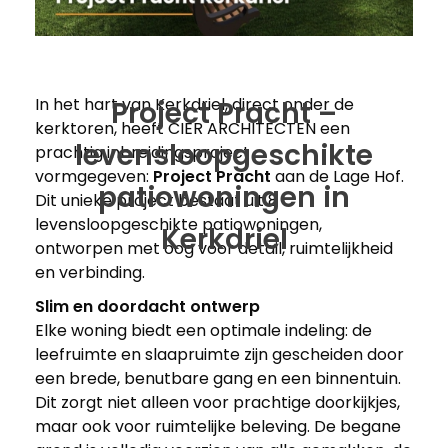
In het hart van Kerkdriel, direct onder de
Project Pracht –
kerktoren, heeft CIER ARCHITECTEN een
levensloopgeschikte
prachtig inbreidingsproject
vormgegeven:
Project
Pracht
aan de Lage Hof.
patiowoningen in
Dit unieke project bestaat uit 8
levensloopgeschikte patiowoningen,
Kerkdriel
ontworpen met oog voor detail, ruimtelijkheid
en verbinding.
Slim en doordacht ontwerp
Elke woning biedt een optimale indeling: de
leefruimte en slaapruimte zijn gescheiden door
een brede, benutbare gang en een binnentuin.
Dit zorgt niet alleen voor prachtige doorkijkjes,
maar ook voor ruimtelijke beleving. De begane