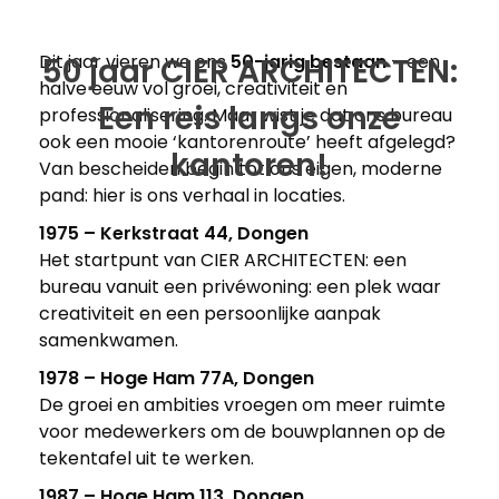
Dit jaar vieren we ons
50-jarig bestaan
– een
50 jaar CIER ARCHITECTEN:
halve eeuw vol groei, creativiteit en
Een reis langs onze
professionalisering. Maar wist je dat ons bureau
ook een mooie ‘kantorenroute’ heeft afgelegd?
kantoren!
Van bescheiden begin tot ons eigen, moderne
pand: hier is ons verhaal in locaties.
1975 – Kerkstraat 44, Dongen
Het startpunt van CIER ARCHITECTEN: een
bureau vanuit een privéwoning: een plek waar
creativiteit en een persoonlijke aanpak
samenkwamen.
1978 – Hoge Ham 77A, Dongen
De groei en ambities vroegen om meer ruimte
voor medewerkers om de bouwplannen op de
tekentafel uit te werken.
1987 – Hoge Ham 113, Dongen