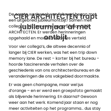
De eerste werkweek van februari begon met
CIER ARCHITECTEN trapt
een uitgebreid jubileumontbijt! Samen met
jubileumjaar af met
collega’s blikten we terug op 50 jaar CIER
ARCHITECTEN. Er werden herinneringen
ontbijt
opgehaald en mooie anekdotes verteld.
Voor vier collega’s, die altwee decennia of
langer bij CIER werken, was het een trip down
memory lane. De rest – korter bij het bureau –
hoorde fascinerende verhalen over de
geschiedenis van ons architectenbureau en de
veranderingen die ons vakgebied doormaakte.
Er was geen champagne, maar wel jus
d’orange – en er werd een groepsfoto gemaakt
als blijvende herinnering. En daarna? Gewoon
weer aan het werk. Komend jaar staan er nog
meer activiteiten op het programma… dus stay