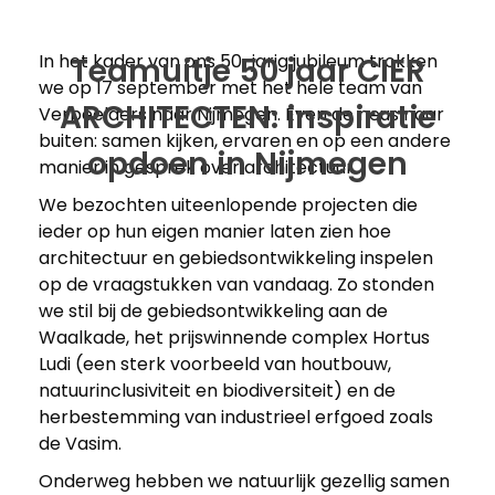
In het kader van ons 50-jarig jubileum trokken
Teamuitje 50 jaar CIER
we op 17 september met het hele team van
ARCHITECTEN: inspiratie
Verbeelders naar Nijmegen. Even de neus naar
buiten: samen kijken, ervaren en op een andere
opdoen in Nijmegen
manier in gesprek over architectuur.
We bezochten uiteenlopende projecten die
ieder op hun eigen manier laten zien hoe
architectuur en gebiedsontwikkeling inspelen
op de vraagstukken van vandaag. Zo stonden
we stil bij de gebiedsontwikkeling aan de
Waalkade, het prijswinnende complex Hortus
Ludi (een sterk voorbeeld van houtbouw,
natuurinclusiviteit en biodiversiteit) en de
herbestemming van industrieel erfgoed zoals
de Vasim.
Onderweg hebben we natuurlijk gezellig samen