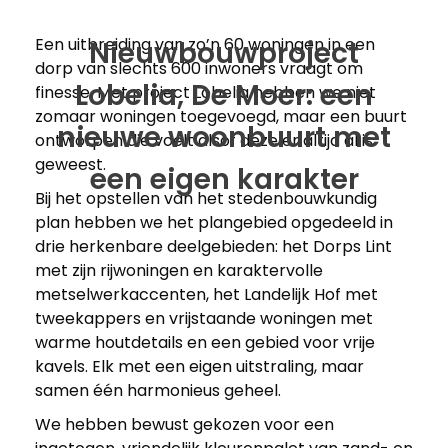
Een uitbreiding van zo’n 60 woningen in een
Nieuwbouwproject
dorp van slechts 600 inwoners vraagt om
Lobelia, De Moer: een
finesse. Met project Lobelia hebben we niet
zomaar woningen toegevoegd, maar een buurt
nieuwe woonbuurt met
ontworpen die voelt alsof deze er altijd al is
geweest.
een eigen karakter
Bij het opstellen van het stedenbouwkundig
plan hebben we het plangebied opgedeeld in
drie herkenbare deelgebieden: het Dorps Lint
met zijn rijwoningen en karaktervolle
metselwerkaccenten, het Landelijk Hof met
tweekappers en vrijstaande woningen met
warme houtdetails en een gebied voor vrije
kavels. Elk met een eigen uitstraling, maar
samen één harmonieus geheel.
We hebben bewust gekozen voor een