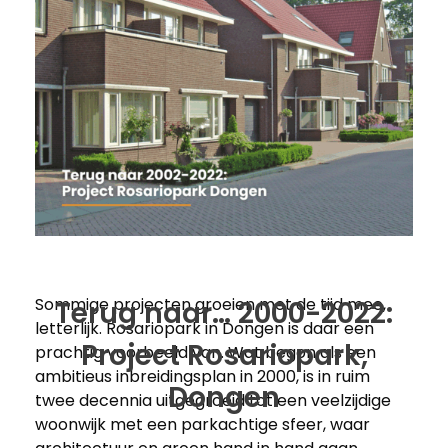
Sommige projecten groeien met de tijd mee,
Terug naar… 2000-2022:
letterlijk. Rosariopark in Dongen is daar een
Project Rosariopark,
prachtig voorbeeld van. Wat begon als een
ambitieus inbreidingsplan in 2000, is in ruim
Dongen
twee decennia uitgegroeid tot een veelzijdige
woonwijk met een parkachtige sfeer, waar