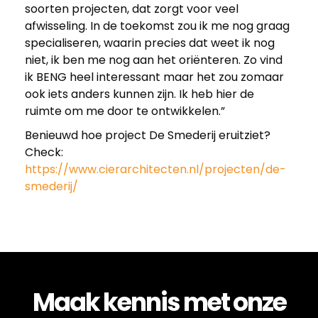
soorten projecten, dat zorgt voor veel
t
afwisseling. In de toekomst zou ik me nog graag
specialiseren, waarin precies dat weet ik nog
niet, ik ben me nog aan het oriënteren. Zo vind
e
ik BENG heel interessant maar het zou zomaar
ook iets anders kunnen zijn. Ik heb hier de
l
ruimte om me door te ontwikkelen.”
Benieuwd hoe project De Smederij eruitziet?
l
Check:
https://www.cierarchitecten.nl/projecten/de-
e
smederij/
n
;
Maak kennis met onze
d