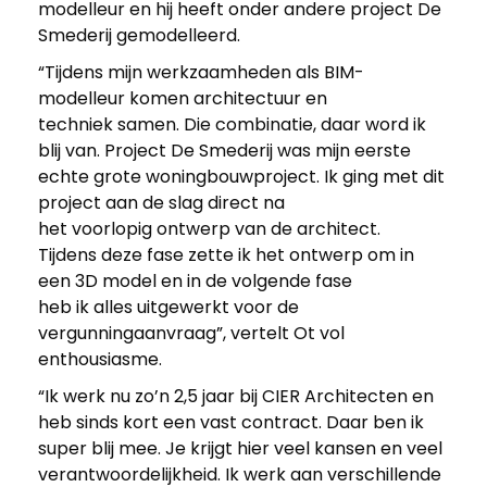
modelleur en hij heeft onder andere project De
Smederij gemodelleerd.
v
“Tijdens mijn werkzaamheden als BIM-
modelleur komen architectuur en
e
techniek samen. Die combinatie, daar word ik
blij van. Project De Smederij was mijn eerste
n
echte grote woningbouwproject. Ik ging met dit
project aan de slag direct na
v
het voorlopig ontwerp van de architect.
Tijdens deze fase zette ik het ontwerp om in
een 3D model en in de volgende fase
o
heb ik alles uitgewerkt voor de
vergunningaanvraag”, vertelt Ot vol
o
enthousiasme.
“Ik werk nu zo’n 2,5 jaar bij CIER Architecten en
r
heb sinds kort een vast contract. Daar ben ik
super blij mee. Je krijgt hier veel kansen en veel
s
verantwoordelijkheid. Ik werk aan verschillende