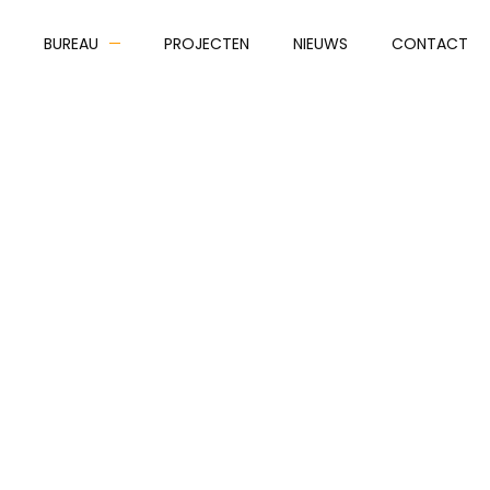
BUREAU
PROJECTEN
NIEUWS
CONTACT