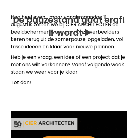
Nog heel even… maar vanaf maandag 11
De pauzestand gaat eraf!
augustus zetten we bij CIER ARCHITECTEN de
⏸️ wordt ▶️
beeldschermen weer aan. Onze verbeelders
keren terug uit de zomerpauze; opgeladen, vol
frisse ideeën en klaar voor nieuwe plannen.
Heb je een vraag, een idee of een project dat je
met ons wilt verkennen? Vanaf volgende week
staan we weer voor je klaar.
Tot dan!