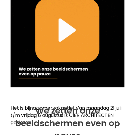
Het is bijna zomervakantie! Van maandag 21 juli
We zetten onze
t/m vrijdag 8 augustus is CIER ARCHITECTEN
beeldschermen even op
gesloten.