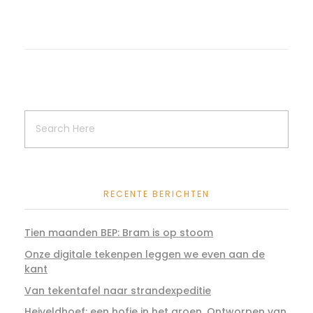
RECENTE BERICHTEN
Tien maanden BEP: Bram is op stoom
Onze digitale tekenpen leggen we even aan de
kant
Van tekentafel naar strandexpeditie
Heiveldhoef: een hofje in het groen. Ontworpen van