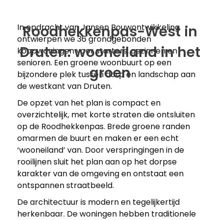
In opdracht van Jansen Bouwontwikkeling
Roodhekkenpas-West in
ontwierpen we 36 grondgebonden
Druten: wooneiland in het
koopwoningen voor starters, gezinnen en
senioren. Een groene woonbuurt op een
groen
bijzondere plek tussen dorp en landschap aan
de westkant van Druten.
De opzet van het plan is compact en
overzichtelijk, met korte straten die ontsluiten
op de Roodhekkenpas. Brede groene randen
omarmen de buurt en maken er een echt
‘wooneiland’ van. Door verspringingen in de
rooilijnen sluit het plan aan op het dorpse
karakter van de omgeving en ontstaat een
ontspannen straatbeeld.
De architectuur is modern en tegelijkertijd
herkenbaar. De woningen hebben traditionele