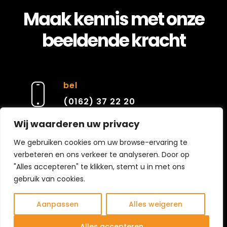
Maak kennis met onze
beeldende kracht
bel
(0162) 37 22 20
Wij waarderen uw privacy
e-mail
We gebruiken cookies om uw browse-ervaring te
verbeteren en ons verkeer te analyseren. Door op
contact@cierarchitecten.nl
"Alles accepteren" te klikken, stemt u in met ons
gebruik van cookies.
Aanpassen
Alles weigeren
Alles accepteren