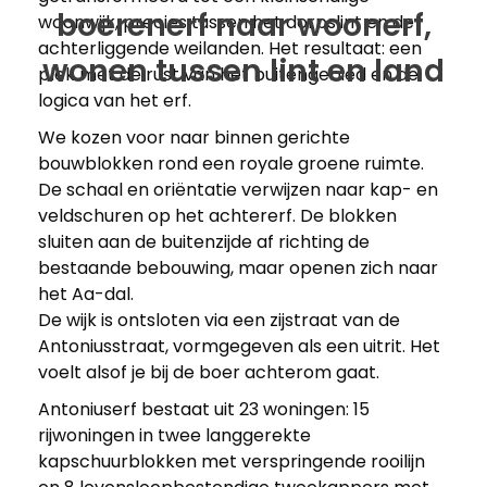
boerenerf naar woonerf,
woonwijk, precies tussen het dorpslint en de
achterliggende weilanden. Het resultaat: een
wonen tussen lint en land
plek met de rust van het buitengebied en de
logica van het erf.
We kozen voor naar binnen gerichte
bouwblokken rond een royale groene ruimte.
De schaal en oriëntatie verwijzen naar kap- en
veldschuren op het achtererf. De blokken
sluiten aan de buitenzijde af richting de
bestaande bebouwing, maar openen zich naar
het Aa-dal.
De wijk is ontsloten via een zijstraat van de
Antoniusstraat, vormgegeven als een uitrit. Het
voelt alsof je bij de boer achterom gaat.
Antoniuserf bestaat uit 23 woningen: 15
rijwoningen in twee langgerekte
kapschuurblokken met verspringende rooilijn