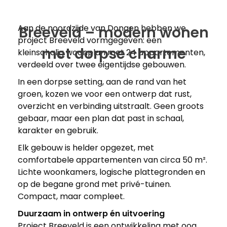
Aan de noordzijde van Dongen hebben we
Breeveld – modern wonen
project Breeveld vormgegeven: een
met dorpse charme
kleinschalig woonplan met 24 appartementen,
verdeeld over twee eigentijdse gebouwen.
In een dorpse setting, aan de rand van het
groen, kozen we voor een ontwerp dat rust,
overzicht en verbinding uitstraalt. Geen groots
gebaar, maar een plan dat past in schaal,
karakter en gebruik.
Elk gebouw is helder opgezet, met
comfortabele appartementen van circa 50 m².
Lichte woonkamers, logische plattegronden en
op de begane grond met privé-tuinen.
Compact, maar compleet.
Duurzaam in ontwerp én uitvoering
Project Breeveld is een ontwikkeling met oog