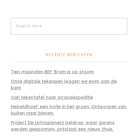
RECENTE BERICHTEN
Tien maanden BEP: Bram is op stoom
Onze digitale tekenpen leggen we even aan de
kant
Van tekentafel naar strandexpeditie
Heiveldhoef: een hofje in het groen. Ontworpen van
buiten naar binnen.
Project De Lichtspinnerij Geldrop: waar garens
werden gesponnen, ontstaat een nieuw thuis.