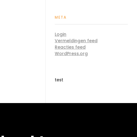
META
Login
Vermeldingen feed
Reacties feed
WordPress.org
test