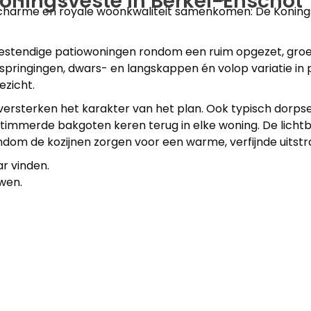
 Koningsveste in Berkel-Enschot
e charme en royale woonkwaliteit samenkomen: De Koning
bestendige patiowoningen rondom een ruim opgezet, gro
erspringingen, dwars- en langskappen én volop variatie in
ezicht.
s versterken het karakter van het plan. Ook typisch dorp
timmerde bakgoten keren terug in elke woning. De lichtb
dom de kozijnen zorgen voor een warme, verfijnde uitstra
r vinden.
wen.