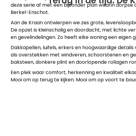
Terug in de tijd: De
deze serie af met een bijzonder plan waarin dorps
Berkel-Enschot.
Aan de Kraan ontwierpen we zes grote, levensloop
De opzet is kleinschalig en doordacht, met lichte v
en gevelindelingen. Zo heeft elke woning een eigen g
Dakkapellen, luifels, erkers en hoogwaardige detail
als overstekken met windveren, schoorstenen en ge
baksteen, donkere plint en doorlopende rollagen ron
Een plek waar comfort, herkenning en kwaliteit elkaa
Mooi om op terug te kijken. Mooi om op voort te bou