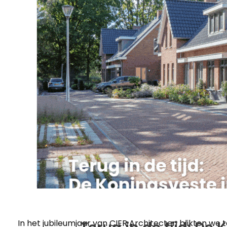
In het jubileumjaar van CIER Architecten blikten w