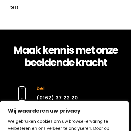
test
Maak kennis met onze
beeldende kracht
bel
(0162) 37 22 20
Wij waarderen uw privacy
e-mail
We gebruiken cookies om uw browse-ervaring te
verbeteren en ons verkeer te analyseren. Door op
contact@cierarchitecten.nl