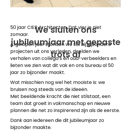
50 jaar CIER Architecten. Dat vier je niet
We sluiten ons
zomaar.
jubileumjaar met gepaste
Afgelopen jaar stonden we stil bij bijzondere
projecten uit ons verleden, deelden we
trots af
verhalen van collega’s en oud-verbeelders en
lieten we zien wat dit vak en ons bureau al 50
jaar zo bijzonder maakt.
Wat misschien nog wel het mooiste is: we
bruisen nog steeds van de ideeën.
Met beeldende kracht die niet stilstaat, een
team dat groeit in vakmanschap en nieuwe
plannen die net zo inspirerend zijn als de eerste.
Dank aan iedereen die dit jubileumjaar zo
bijzonder maakte.