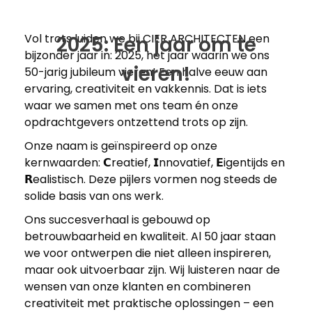
Vol trots luiden we bij CIER ARCHITECTEN een
2025: Een jaar om te
bijzonder jaar in: 2025, het jaar waarin we ons
vieren!
50-jarig jubileum vieren! Een halve eeuw aan
ervaring, creativiteit en vakkennis. Dat is iets
waar we samen met ons team én onze
opdrachtgevers ontzettend trots op zijn.
Onze naam is geïnspireerd op onze
kernwaarden:
𝗖
reatief, 𝗜nnovatief, 𝗘igentijds en
𝗥
ealistisch. Deze pijlers vormen nog steeds de
solide basis van ons werk.
Ons succesverhaal is gebouwd op
betrouwbaarheid en kwaliteit. Al 50 jaar staan
we voor ontwerpen die niet alleen inspireren,
maar ook uitvoerbaar zijn. Wij luisteren naar de
wensen van onze klanten en combineren
creativiteit met praktische oplossingen – een