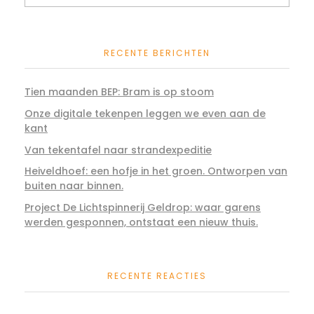
RECENTE BERICHTEN
Tien maanden BEP: Bram is op stoom
Onze digitale tekenpen leggen we even aan de
kant
Van tekentafel naar strandexpeditie
Heiveldhoef: een hofje in het groen. Ontworpen van
buiten naar binnen.
Project De Lichtspinnerij Geldrop: waar garens
werden gesponnen, ontstaat een nieuw thuis.
RECENTE REACTIES