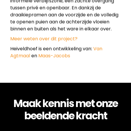
informele verblijfszone, een zachte overgang
o
tussen privé en openbaar. En dankzij de
draaikiepramen aan de voorzijde en de volledig
e
te openen puien aan de achterzijde vloeien
binnen en buiten als het ware in elkaar over.
f
Meer weten over dit project?
Heiveldhoef is een ontwikkeling van:
Van
:
Agtmaal
en
Maas-Jacobs
e
e
Maak kennis met onze
n
beeldende kracht
h