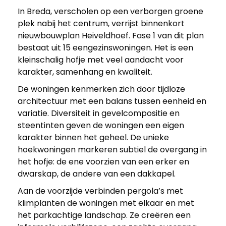
In Breda, verscholen op een verborgen groene
H
plek nabij het centrum, verrijst binnenkort
nieuwbouwplan Heiveldhoef. Fase 1 van dit plan
e
bestaat uit 15 eengezinswoningen. Het is een
kleinschalig hofje met veel aandacht voor
i
karakter, samenhang en kwaliteit.
De woningen kenmerken zich door tijdloze
v
architectuur met een balans tussen eenheid en
variatie. Diversiteit in gevelcompositie en
e
steentinten geven de woningen een eigen
karakter binnen het geheel. De unieke
hoekwoningen markeren subtiel de overgang in
l
het hofje: de ene voorzien van een erker en
dwarskap, de andere van een dakkapel.
d
Aan de voorzijde verbinden pergola’s met
klimplanten de woningen met elkaar en met
h
het parkachtige landschap. Ze creëren een