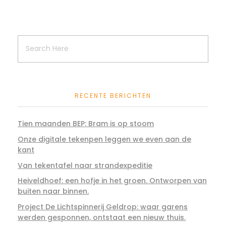
RECENTE BERICHTEN
Tien maanden BEP: Bram is op stoom
Onze digitale tekenpen leggen we even aan de
kant
Van tekentafel naar strandexpeditie
Heiveldhoef: een hofje in het groen. Ontworpen van
buiten naar binnen.
Project De Lichtspinnerij Geldrop: waar garens
werden gesponnen, ontstaat een nieuw thuis.