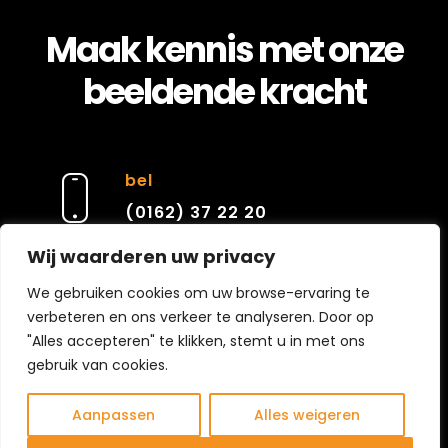
Maak kennis met onze
beeldende kracht
bel
(0162) 37 22 20
Wij waarderen uw privacy
e-mail
We gebruiken cookies om uw browse-ervaring te
verbeteren en ons verkeer te analyseren. Door op
contact@cierarchitecten.nl
"Alles accepteren" te klikken, stemt u in met ons
gebruik van cookies.
Aanpassen
Alles weigeren