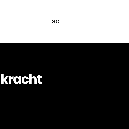
test
 kracht