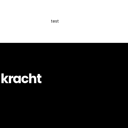
test
 kracht