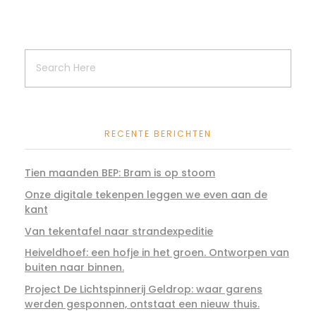
RECENTE BERICHTEN
Tien maanden BEP: Bram is op stoom
Onze digitale tekenpen leggen we even aan de
kant
Van tekentafel naar strandexpeditie
Heiveldhoef: een hofje in het groen. Ontworpen van
buiten naar binnen.
Project De Lichtspinnerij Geldrop: waar garens
werden gesponnen, ontstaat een nieuw thuis.