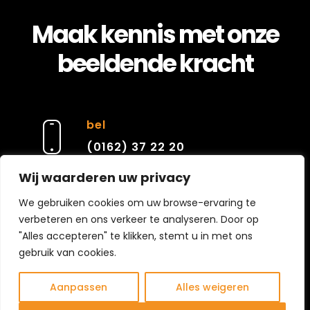
Maak kennis met onze
beeldende kracht
bel
(0162) 37 22 20
Wij waarderen uw privacy
e-mail
We gebruiken cookies om uw browse-ervaring te
verbeteren en ons verkeer te analyseren. Door op
contact@cierarchitecten.nl
"Alles accepteren" te klikken, stemt u in met ons
gebruik van cookies.
Aanpassen
Alles weigeren