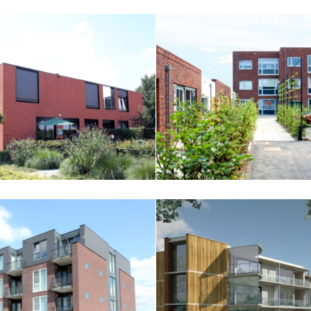
marant Gilze
Amarant Waalwijk