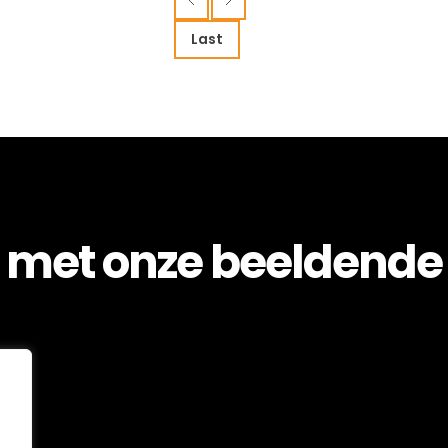
De Pijler
Luwte
Last
 met onze beeldende