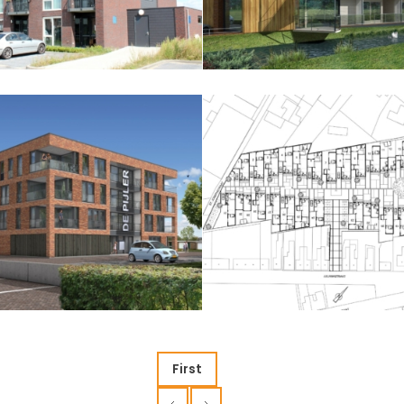
Tokyo
Stek Donge
First