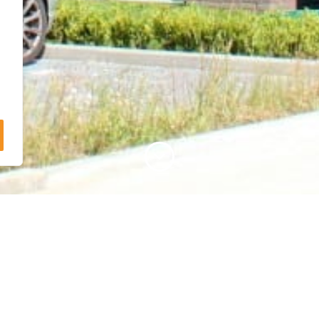
nten voor de doelgroep van starters. Het
gunstige verhoudingen tussen vloer- en
ies te beperken.