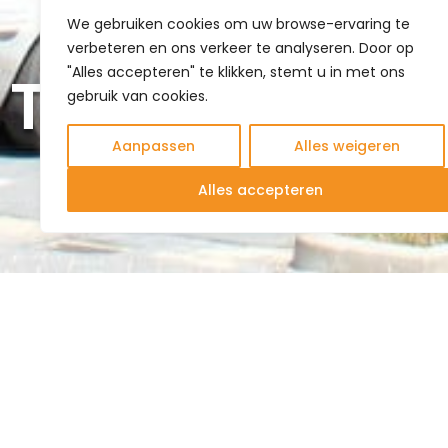
We gebruiken cookies om uw browse-ervaring te
verbeteren en ons verkeer te analyseren. Door op
Tokyo
"Alles accepteren" te klikken, stemt u in met ons
gebruik van cookies.
Aanpassen
Alles weigeren
Alles accepteren
Dit appartementengebouw bevat 24 kleine apparteme
gebouw is compact en efficiënt ontworpen met zeer 
geveloppervlakte om materiaalgebruik en energieverl