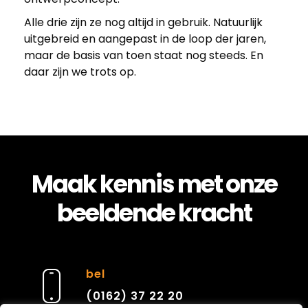
…
Alle drie zijn ze nog altijd in gebruik. Natuurlijk
1
uitgebreid en aangepast in de loop der jaren,
maar de basis van toen staat nog steeds. En
9
daar zijn we trots op.
9
6
Maak kennis met onze
:
beeldende kracht
V
o
bel
(0162) 37 22 20