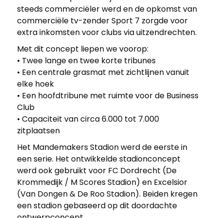
e
steeds commerciëler werd en de opkomst van
commerciële tv-zender Sport 7 zorgde voor
r
extra inkomsten voor clubs via uitzendrechten.
Met dit concept liepen we voorop:
u
• Twee lange en twee korte tribunes
• Een centrale grasmat met zichtlijnen vanuit
g
elke hoek
• Een hoofdtribune met ruimte voor de Business
Club
n
• Capaciteit van circa 6.000 tot 7.000
zitplaatsen
a
Het Mandemakers Stadion werd de eerste in
een serie. Het ontwikkelde stadionconcept
a
werd ook gebruikt voor FC Dordrecht (De
Krommedijk / M Scores Stadion) en Excelsior
r
(Van Dongen & De Roo Stadion). Beiden kregen
een stadion gebaseerd op dit doordachte
ontwerpconcept.