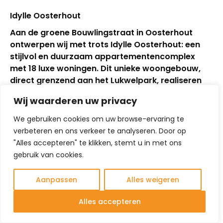
Idylle Oosterhout
Aan de groene Bouwlingstraat in Oosterhout
ontwerpen wij met trots Idylle Oosterhout: een
stijlvol en duurzaam appartementencomplex
met 18 luxe woningen. Dit unieke woongebouw,
direct grenzend aan het Lukwelpark, realiseren
we in opdracht van
Maas-Jacobs.
Wij waarderen uw privacy
Natuurlijk en levendig
We gebruiken cookies om uw browse-ervaring te
wonen
verbeteren en ons verkeer te analyseren. Door op
"Alles accepteren" te klikken, stemt u in met ons
Idylle Oosterhout ligt aan het Lukwelpark, een
gebruik van cookies.
groene oase met wandelpaden, waterpartijen en
een bloemenveld dat bijen en vlinders aantrekt. Het
Aanpassen
Alles weigeren
park is ingericht met diverse zitplekken,
gevarieerde beplanting en biedt bewoners een
Alles accepteren
rustige, natuurlijke omgeving om in te ontspannen
of een ommetje te maken.