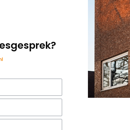
viesgesprek?
nl