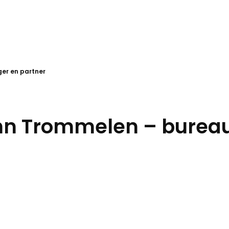
er en partner
hn Trommelen – burea