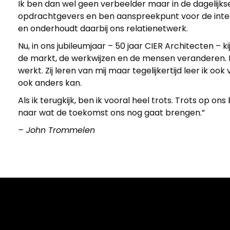
Ik ben dan wel geen verbeelder maar in de dagelijkse
opdrachtgevers en ben aanspreekpunt voor de intern
k
en onderhoudt daarbij ons relatienetwerk.
k
Nu, in ons jubileumjaar – 50 jaar CIER Architecten –
de markt, de werkwijzen en de mensen veranderen. I
werkt. Zij leren van mij maar tegelijkertijd leer ik o
e
ook anders kan.
Als ik terugkijk, ben ik vooral heel trots. Trots op o
n
naar wat de toekomst ons nog gaat brengen.”
n
– John Trommelen
i
s
m