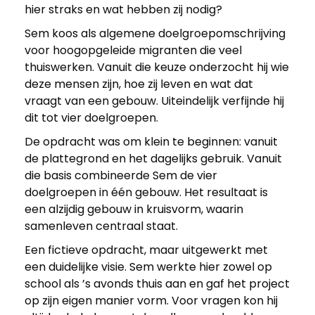
hier straks en wat hebben zij nodig?
t
Sem koos als algemene doelgroepomschrijving
e
voor hoogopgeleide migranten die veel
thuiswerken. Vanuit die keuze onderzocht hij wie
deze mensen zijn, hoe zij leven en wat dat
c
vraagt van een gebouw. Uiteindelijk verfijnde hij
dit tot vier doelgroepen.
t
De opdracht was om klein te beginnen: vanuit
de plattegrond en het dagelijks gebruik. Vanuit
i
die basis combineerde Sem de vier
doelgroepen in één gebouw. Het resultaat is
n
een alzijdig gebouw in kruisvorm, waarin
samenleven centraal staat.
o
Een fictieve opdracht, maar uitgewerkt met
een duidelijke visie. Sem werkte hier zowel op
p
school als ’s avonds thuis aan en gaf het project
op zijn eigen manier vorm. Voor vragen kon hij