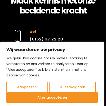
Maak kennis met onze
S
beeldende kracht
e
m
bel
p
(0162) 37 22 20
Wij waarderen uw privacy
r
e-mail
We gebruiken cookies om uw browse-ervaring te
verbeteren en ons verkeer te analyseren. Door op
contact@cierarchitecten.nl
e
"Alles accepteren" te klikken, stemt u in met ons
gebruik van cookies.
s
Aanpassen
Alles weigeren
e
Alles accepteren