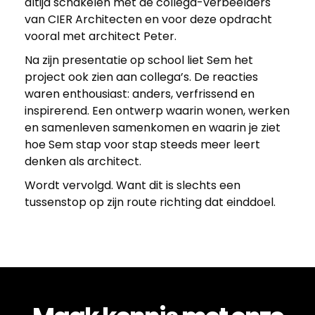
altijd schakelen met de collega-verbeelders
l
van CIER Architecten en voor deze opdracht
vooral met architect Peter.
e
Na zijn presentatie op school liet Sem het
project ook zien aan collega’s. De reacties
i
waren enthousiast: anders, verfrissend en
inspirerend. Een ontwerp waarin wonen, werken
d
en samenleven samenkomen en waarin je ziet
hoe Sem stap voor stap steeds meer leert
i
denken als architect.
Wordt vervolgd. Want dit is slechts een
n
tussenstop op zijn route richting dat einddoel.
g
: