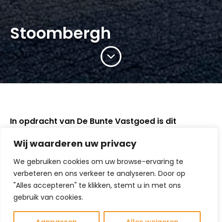
Stoombergh
In opdracht van De Bunte Vastgoed is dit
appartementengebouw ontworpen op de hoek
Wij waarderen uw privacy
van de Gerardus Majellastraat en Stoomberg in
het centrum van Dongen.
We gebruiken cookies om uw browse-ervaring te
Het gebouw bevat 9 appartementen rondom een
verbeteren en ons verkeer te analyseren. Door op
centraal trappenhuis met lift. Qua profiel sluit het
"Alles accepteren" te klikken, stemt u in met ons
ontwerp aan bij de bestaande omgeving: twee
gebruik van cookies.
bouwlagen met een kap. Ook de maat en schaal
van het gebouw is aangepast aan de kleinschalige