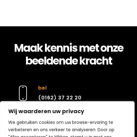
Maak kennis met onze
beeldende kracht
bel
(0162) 37 22 20
Wij waarderen uw privacy
e-mail
We gebruiken cookies om uw browse-ervaring te
verbeteren en ons verkeer te analyseren. Door op
contact@cierarchitecten.nl