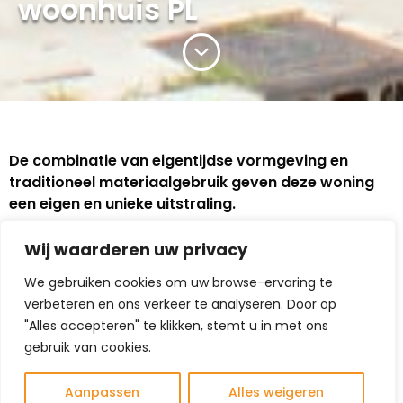
woonhuis PL
De combinatie van eigentijdse vormgeving en
traditioneel materiaalgebruik geven deze woning
een eigen en unieke uitstraling.
Het kleurgebruik is terughoudend. Enkele bijzondere
Wij waarderen uw privacy
elementen zoals een bloemenraam en een dakkapel
onderstrepen het individuele karakter van de woning.
We gebruiken cookies om uw browse-ervaring te
verbeteren en ons verkeer te analyseren. Door op
"Alles accepteren" te klikken, stemt u in met ons
gebruik van cookies.
Het ontwerp is gebaseerd op het
specifieke wensenpakket van de
Aanpassen
Alles weigeren