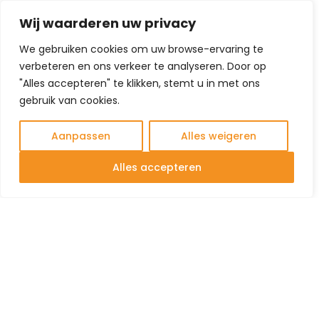
Wij waarderen uw privacy
Het stedenbouwkundig plan is gebaseerd op het
We gebruiken cookies om uw browse-ervaring te
herstel van een voormalige “sticht”, een in Dongen
verbeteren en ons verkeer te analyseren. Door op
veel voorkomende oude verkavelingsgrens
"Alles accepteren" te klikken, stemt u in met ons
voortkomend uit de vroege ontginningen haaks op de
gebruik van cookies.
Hoge Ham. Centraal in het plan ligt een autoluw
openbaar plein waarom heen de voormalige looierij
Aanpassen
Alles weigeren
en een aantal woningen zijn gegroepeerd.
Aansluiten op
Alles accepteren
het lint
In de architectuur is uitgangspunt gekozen om de
woningen aan de randen zodanig te ontwerpen dat
deze qua typologie, stijl en beleving aansluiten bij de
betreffende bebouwingslinten. Tweekappers aan de