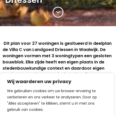
Dit plan voor 27 woningen is gesitueerd in deelplan
de Villa C van Landgoed Driessen in Waalwijk. De
woningen vormen met 3 woningtypen een gesloten
bouwblok. Elke zijde heeft een eigen plaats in de
stedenbouwkundige context en daardoor eigen
randvoorwaarden en stedenbouwkundige
kenmerken.
Wij waarderen uw privacy
We onderscheiden meer stedelijke, hoge woningen
We gebruiken cookies om uw browse-ervaring te
met een verticaal karakter en platte daken,
verbeteren en ons verkeer te analyseren. Door op
ingetogen rijwoningen met zadeldaken en flinke
"Alles accepteren" te klikken, stemt u in met ons
tweekappers met accenten op de hoeken van het
gebruik van cookies.
bouwblok. De woningen zijn verschillend uitgewerkt