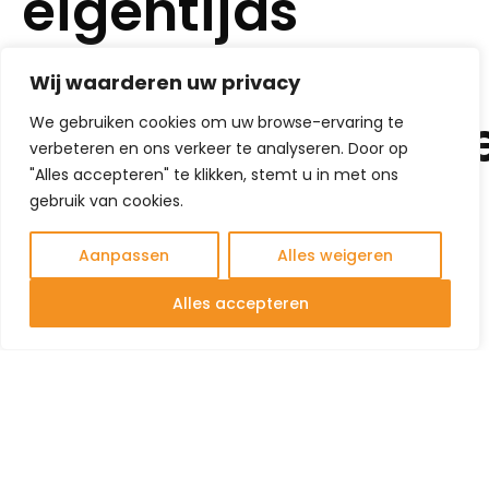
eigentijds
wonen in een
Wij waarderen uw privacy
landschappelijk
We gebruiken cookies om uw browse-ervaring te
verbeteren en ons verkeer te analyseren. Door op
"Alles accepteren" te klikken, stemt u in met ons
setting
gebruik van cookies.
Aanpassen
Alles weigeren
In de wijk De Beljaart in Dongen ontwierpen wij
Alles accepteren
een samenhangend woonensemble van 38
woningen, zorgvuldig ingepast in het bestaande
landschap. Het project Beljaart Dongen bestaat
uit twee woningbouwplannen die zich kenmerken
door heldere, eenduidige bouwmassa’s en een
rustige, evenwichtige uitstraling.